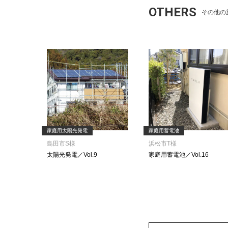
OTHERS
その他の
家庭用太陽光発電
家庭用蓄電池
島田市S様
浜松市T様
太陽光発電／Vol.9
家庭用蓄電池／Vol.16