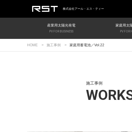
株式会社アール・エス・ティー
産業用太陽光発電
家庭用太
PV FOR BUSINESS
PV FOR
HOME
施工事例
家庭用蓄電池／Vol.22
施工事例
WORK