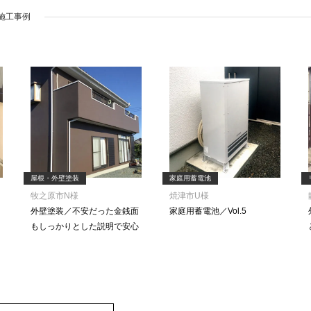
施工事例
屋根・外壁塗装
家庭用蓄電池
牧之原市N様
焼津市U様
外壁塗装／不安だった金銭面
家庭用蓄電池／Vol.5
もしっかりとした説明で安心