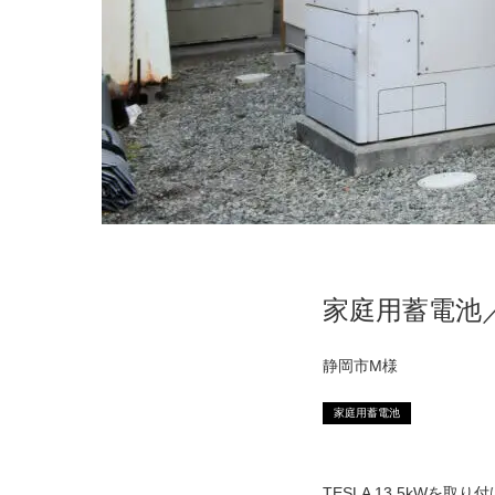
家庭用蓄電池／V
静岡市M様
家庭用蓄電池
TESLA 13.5kWを取