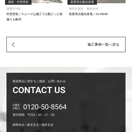
屋根・外壁塗装
産業用太陽光発電
静岡市Y様
静岡市葵区 整形外科
外壁塗装／スムーズな施工で心配だった雨
産業用太陽光発電／16.06kW
漏りも解消
施工事例一覧へ戻る
取扱商品に関するご相談・お問い合わせ
CONTACT US
0120-50-8564
FREE
CALL
受付時間 平日9：00～17：30
静岡本社 / 東京支店 / 福井支店