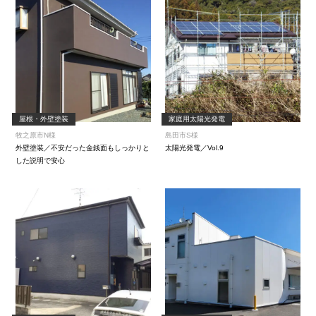
屋根・外壁塗装
家庭用太陽光発電
牧之原市N様
島田市S様
外壁塗装／不安だった金銭面もしっかりと
太陽光発電／Vol.9
した説明で安心