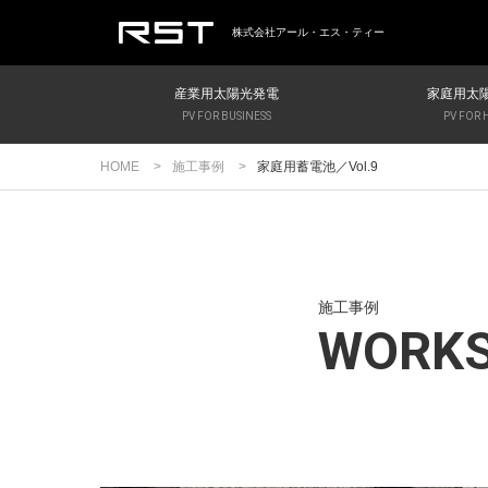
株式会社アール・エス・ティー
産業用太陽光発電
家庭用太
PV FOR BUSINESS
PV FOR
HOME
施工事例
家庭用蓄電池／Vol.9
施工事例
WORK