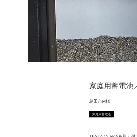
家庭用蓄電池／V
島田市M様
家庭用蓄電池
TESLA 13.5kWを取