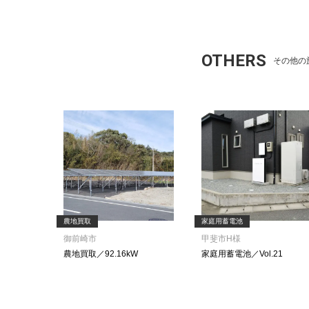
OTHERS
その他の
農地買取
家庭用蓄電池
御前崎市
甲斐市H様
農地買取／92.16kW
家庭用蓄電池／Vol.21